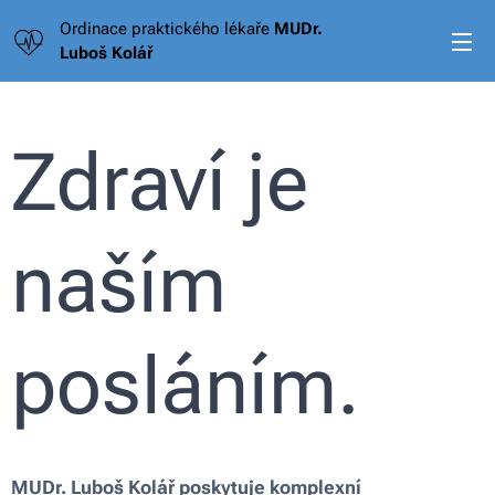
Ordinace praktického lékaře
MUDr.
Luboš Kolář
Zdraví je
naším
posláním.
MUDr. Luboš Kolář poskytuje komplexní