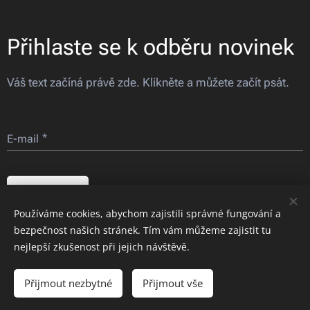
Přihlaste se k odběru novinek
Váš text začíná právě zde. Klikněte a můžete začít psát.
E-mail
Odeslat
Používáme cookies, abychom zajistili správné fungování a
bezpečnost našich stránek. Tím vám můžeme zajistit tu
Obrázky poskytl
Pexels
nejlepší zkušenost při jejich návštěvě.
Přijmout nezbytné
Přijmout vše
Vytvořit stránky
Vytvořte si webové stránky zdarma!
Vytvořeno službou
Webnode
Cookies